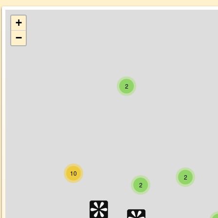
+
−
2
10
2
2