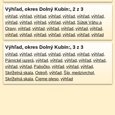
Výhľad, okres Dolný Kubín:
, 2 z 3
výhľad
,
výhľad
,
výhľad
,
výhľad
,
výhľad
,
výhľad
,
výhľad
,
výhľad
,
výhľad
,
výhľad
,
výhľad
,
výhľad
,
Sútok Váhu a
Oravy
,
výhľad
,
výhľad
,
výhľad
,
výhľad
,
výhľad
,
výhľad
,
výhľad
,
výhľad
,
výhľad
,
výhľad
,
výhľad
,
výhľad
,
výhľad
Výhľad, okres Dolný Kubín:
, 3 z 3
výhľad
,
výhľad
,
výhľad
,
výhľad
,
výhľad
,
výhľad
,
výhľad
,
Párnické jazerá
,
výhľad
,
výhľad
,
výhľad
,
výhľad
,
výhľad
,
výhľad
,
výhľad
,
Paliočko
,
výhľad
,
výhľad
,
výhľad
,
Skríželná skala
,
Ostroň
,
výhľad
,
Šíp, medzivrchol
,
Skríželná skala
,
Čierne pleso
,
výhľad