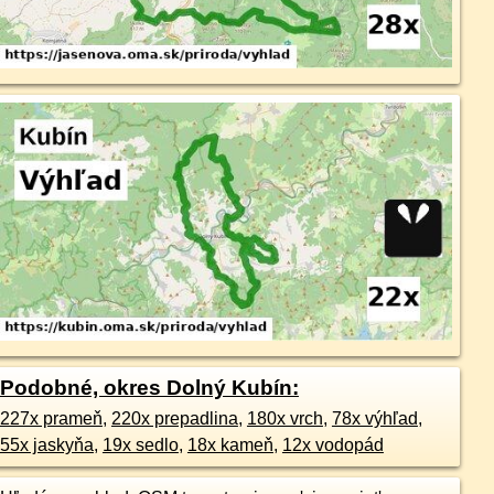
Podobné, okres Dolný Kubín:
227x prameň
,
220x prepadlina
,
180x vrch
,
78x výhľad
,
55x jaskyňa
,
19x sedlo
,
18x kameň
,
12x vodopád