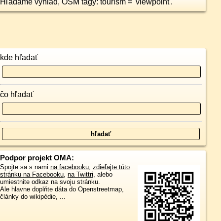
Hľadáme vyhlad, OSM tagy: tourism = 'viewpoint'.
kde hľadať
čo hľadať
Podpor projekt OMA:
Spojte sa s nami
na facebooku
,
zdieľajte túto
stránku na Facebooku
,
na Twittri
, alebo
umiestnite odkaz na svoju stránku.
Ale hlavne doplňte dáta do Openstreetmap,
články do wikipédie, ...