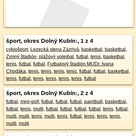
šport, okres Dolný Kubín:
, 1 z 4
cyklošport
,
Lezecká stena Zázrivá
,
basketbal
,
basketbal
,
Zimný štadión
,
plážový volejbal
,
futbal
,
tenis
,
basketbal
,
tenis
,
futbal
,
futbal
,
Futbalový štadión MUDr. Ivana
Chodáka
,
tenis
,
tenis
,
tenis
,
tenis
,
futbal
,
futbal
,
basketbal
,
tenis
,
futbal
,
tenis
,
tenis
,
tenis
,
tenis
,
futbal
šport, okres Dolný Kubín:
, 2 z 4
futbal
,
mini-golf
,
futbal
,
futbal
,
futbal
,
paintball
,
basketbal
,
futbal
,
tenis
,
multi
,
futbal
,
futbal
,
futbal
,
futbal
,
tenis
,
futbal
,
multi
,
multi
,
tenis
,
multi
,
tenis
,
futbal
,
tenis
,
tenis
,
tenis
,
multi
,
multi