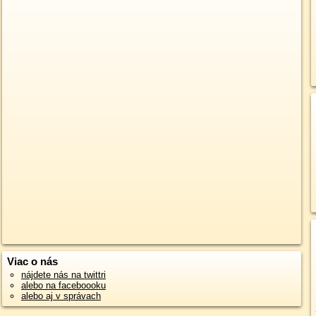
Viac o nás
nájdete nás na twittri
alebo na faceboooku
alebo aj v správach