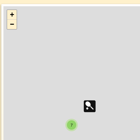
+
−
7