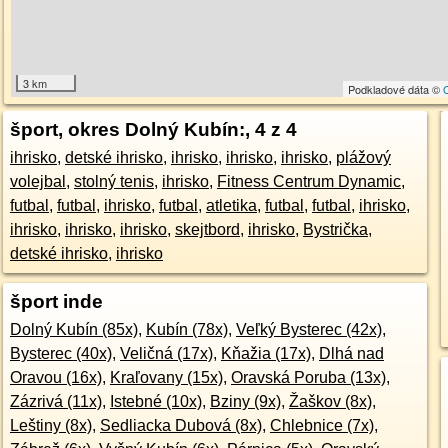
3 km
Podkladové dáta ©
šport, okres Dolný Kubín:
, 4 z 4
ihrisko
,
detské ihrisko
,
ihrisko
,
ihrisko
,
ihrisko
,
plážový
volejbal
,
stolný tenis
,
ihrisko
,
Fitness Centrum Dynamic
,
futbal
,
futbal
,
ihrisko
,
futbal
,
atletika
,
futbal
,
futbal
,
ihrisko
,
ihrisko
,
ihrisko
,
ihrisko
,
skejtbord
,
ihrisko
,
Bystrička
,
detské ihrisko
,
ihrisko
šport inde
Dolný Kubín (85x)
,
Kubín (78x)
,
Veľký Bysterec (42x)
,
Bysterec (40x)
,
Veličná (17x)
,
Kňažia (17x)
,
Dlhá nad
Oravou (16x)
,
Kraľovany (15x)
,
Oravská Poruba (13x)
,
Zázrivá (11x)
,
Istebné (10x)
,
Bziny (9x)
,
Žaškov (8x)
,
Leštiny (8x)
,
Sedliacka Dubová (8x)
,
Chlebnice (7x)
,