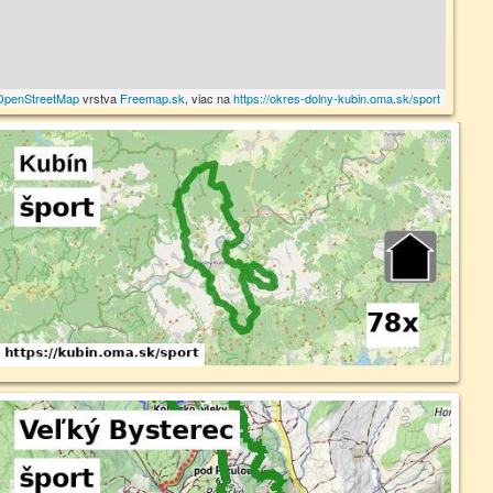
OpenStreetMap
vrstva
Freemap.sk
, viac na
https://okres-dolny-kubin.oma.sk/sport