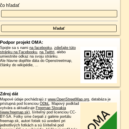
čo hľadať
Podpor projekt OMA:
Spojte sa s nami
na facebooku
,
zdieľajte túto
stránku na Facebooku
,
na Twittri
, alebo
umiestnite odkaz na svoju stránku.
Ale hlavne doplňte dáta do Openstreetmap,
články do wikipédie, ...
Zdroj dát
Mapové údaje pochádzajú z
www.OpenStreetMap.org
, databáza je
prístupná pod licenciou
ODbL
.
Mapový podklad
vytvára a aktualizuje
Freemap Slovakia
(www.freemap.sk)
, šíriteľný pod licenciou CC-
BY-SA. Fotky sme čerpali z galérie portálu
freemap.sk, autori fotiek sú uvedení pri
jednotlivých fotkách a sú šíriteľné pod