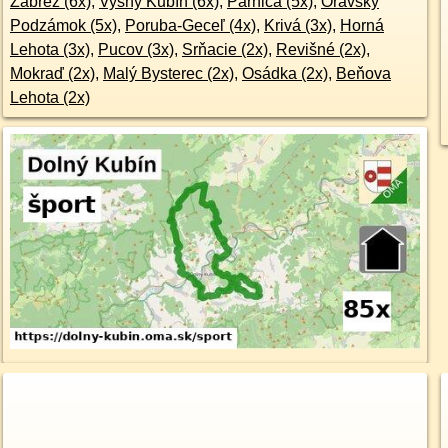
Zábrež (6x)
,
Vyšný Kubín (6x)
,
Párnica (5x)
,
Oravský
Podzámok (5x)
,
Poruba-Geceľ (4x)
,
Krivá (3x)
,
Horná
Lehota (3x)
,
Pucov (3x)
,
Srňacie (2x)
,
Revišné (2x)
,
Mokraď (2x)
,
Malý Bysterec (2x)
,
Osádka (2x)
,
Beňova
Lehota (2x)