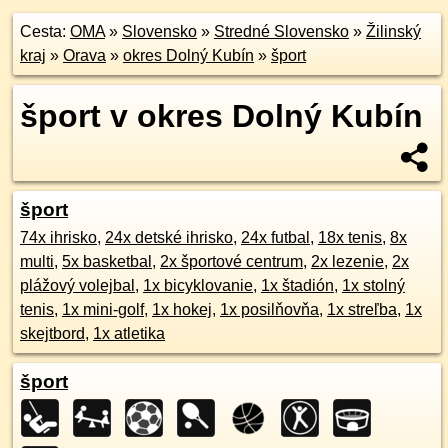
Cesta:
OMA
»
Slovensko
»
Stredné Slovensko
»
Žilinský
kraj
»
Orava
»
okres Dolný Kubín
»
šport
šport v okres Dolný Kubín
šport
74x ihrisko
,
24x detské ihrisko
,
24x futbal
,
18x tenis
,
8x
multi
,
5x basketbal
,
2x športové centrum
,
2x lezenie
,
2x
plážový volejbal
,
1x bicyklovanie
,
1x štadión
,
1x stolný
tenis
,
1x mini-golf
,
1x hokej
,
1x posilňovňa
,
1x streľba
,
1x
skejtbord
,
1x atletika
šport