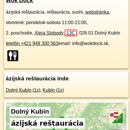
Wok Dock
ázijská reštaurácia, reštaurácia, sushi,
webstránka
,
otvorené: pondelok-sobota 11:00-21:00,
2. poschodie
,
Aleja Slobody
13C
,
026 01
Dolný Kubín
telefón +421 948 300 563
email: info@wokdock.sk,
ázijská reštaurácia inde
Dolný Kubín (1x)
,
Kubín (1x)