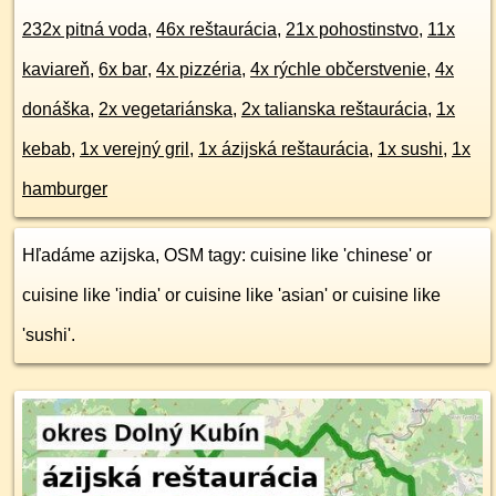
232x pitná voda
,
46x reštaurácia
,
21x pohostinstvo
,
11x
kaviareň
,
6x bar
,
4x pizzéria
,
4x rýchle občerstvenie
,
4x
donáška
,
2x vegetariánska
,
2x talianska reštaurácia
,
1x
kebab
,
1x verejný gril
,
1x ázijská reštaurácia
,
1x sushi
,
1x
hamburger
Hľadáme azijska, OSM tagy: cuisine like 'chinese' or
cuisine like 'india' or cuisine like 'asian' or cuisine like
'sushi'.