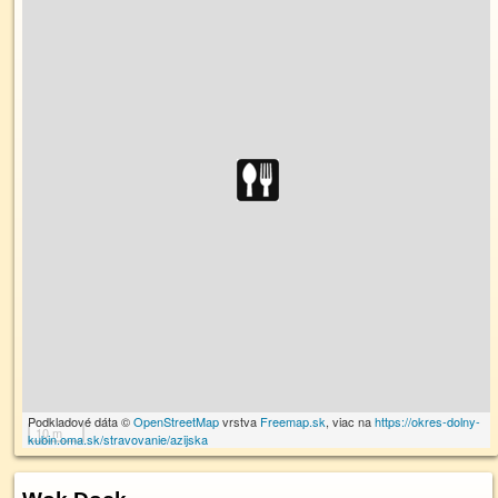
Podkladové dáta ©
OpenStreetMap
vrstva
Freemap.sk
, viac na
https://okres-dolny-
10 m
kubin.oma.sk/stravovanie/azijska